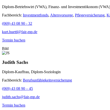
Diplom-Betriebswirt (VWA), Finanz- und Investmentökonom (VWA)
Fachbereich:
Investmentfonds
,
Altersvorsorge
,
Pflegeversicherung
,
K
(069) 43 08 90 - 32
kurt.huettl@fair-mp.de
Termin buchen
Bild
Judith Sachs
Diplom-Kauffrau, Diplom-Soziologin
Fachbereich:
Berufsunfähigkeitsversicherung
(069) 43 08 90 – 45
judith.sachs@fair-mp.de
Termin buchen